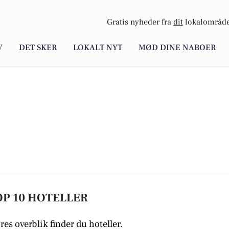
Gratis nyheder fra
dit
lokalområde
V
DET SKER
LOKALT NYT
MØD DINE NABOER
TOP 10 HOTELLER
ores overblik finder du hoteller.