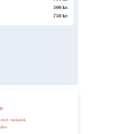
500 kr.
750 kr.
ng
.
sted / mekanik
ndler