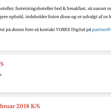
teller, forretningshoteller bed & breakfast, så uanset 
gere ophold, indeholder listen disse
og er udvalgt af os 
st på denne liste så kontakt
VORES
Digital på
partner@
/S
e
februar 2018 K/S