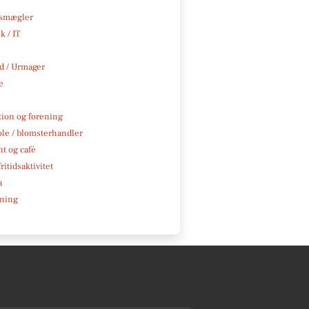
smægler
k / IT
 / Urmager
e
tion og forening
ole / blomsterhandler
t og café
ritidsaktivitet
a
ning