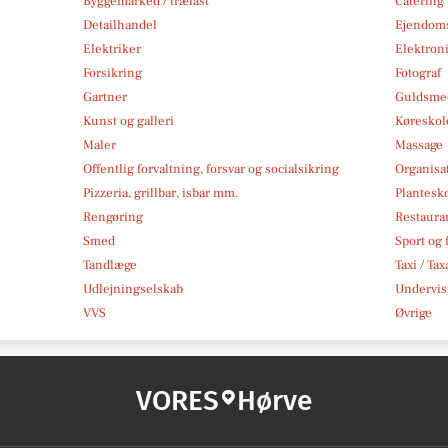
Byggemarked / trælast
Catering
Detailhandel
Ejendom
Elektriker
Elektroni
Forsikring
Fotograf
Gartner
Guldsmed
Kunst og galleri
Køreskol
Maler
Massage
Offentlig forvaltning, forsvar og socialsikring
Organisa
Pizzeria, grillbar, isbar mm.
Plantesk
Rengøring
Restauran
Smed
Sport og f
Tandlæge
Taxi / Tax
Udlejningselskab
Undervis
VVS
Øvrige
VORES
Hørve