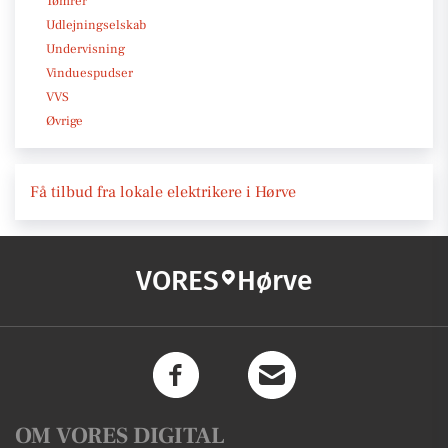
Tømrer
Udlejningselskab
Undervisning
Vinduespudser
VVS
Øvrige
Få tilbud fra lokale elektrikere i Hørve
VORES
Hørve
OM VORES DIGITAL