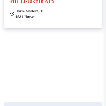
MH El-teknik APS
Hørve Møllevej 10
4534 Hørve