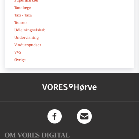
Supermarked
Tandlæge
Taxi / Taxa
Tømrer
Udlejningselskab
Undervisning
Vinduespudser
VVS
Øvrige
VORES
Hørve
OM VORES DIGITAL