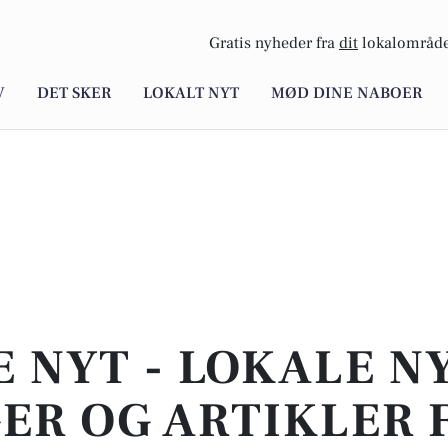
Gratis nyheder fra
dit
lokalområde
V
DET SKER
LOKALT NYT
MØD DINE NABOER
E NYT - LOKALE N
ER OG ARTIKLER 