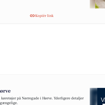
Kopiér link
Hørve
ra køretøjer på Nørregade i Hørve. Yderligere detaljer
lgængelige.