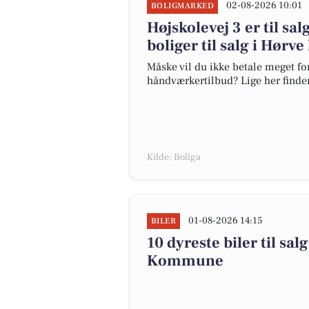
02-08-2026 10:01
BOLIGMARKED
Højskolevej 3 er til sal
boliger til salg i Hørve
Måske vil du ikke betale meget for
håndværkertilbud? Lige her finder 
Kilde: Boliga
01-08-2026 14:15
BILER
10 dyreste biler til sa
Kommune