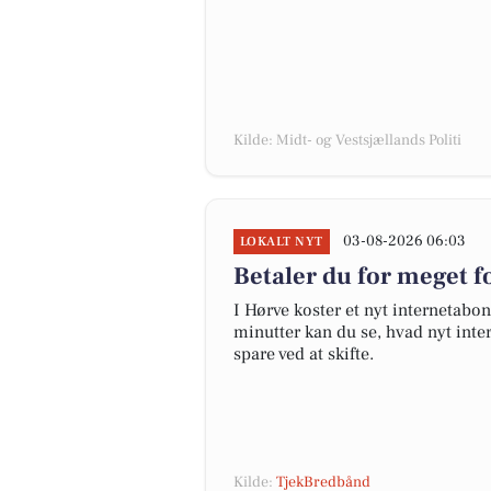
Kilde: Midt- og Vestsjællands Politi
03-08-2026 06:03
LOKALT NYT
Betaler du for meget fo
I Hørve koster et nyt internetab
minutter kan du se, hvad nyt inter
spare ved at skifte.
Kilde:
TjekBredbånd