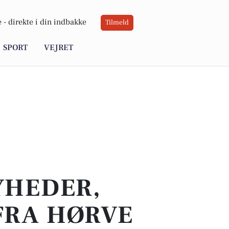
 -
direkte i din indbakke
Tilmeld
SPORT
VEJRET
YHEDER,
FRA HØRVE