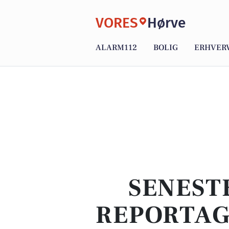
VORES
Hørve
ALARM112
BOLIG
ERHVER
SENEST
REPORTAG