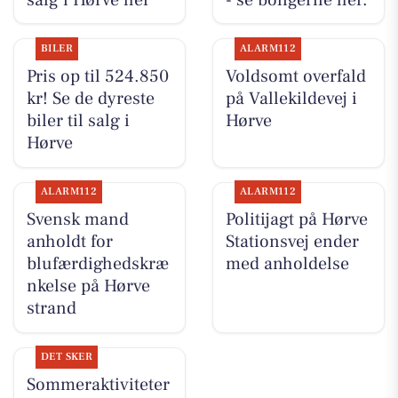
BILER
ALARM112
Pris op til 524.850
Voldsomt overfald
kr! Se de dyreste
på Vallekildevej i
biler til salg i
Hørve
Hørve
ALARM112
ALARM112
Svensk mand
Politijagt på Hørve
anholdt for
Stationsvej ender
blufærdighedskræ
med anholdelse
nkelse på Hørve
strand
DET SKER
Sommeraktiviteter