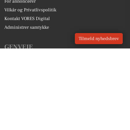
For annoncører
Vilkår og Privatlivspolitik
Kontakt VORES Digital
Administrer samtykke
Tilmeld nyhedsbrev
GENVEJE
Seneste nyt fra Hørve
Vores lokale erhverv
Kalenderen for Hørve
Fakta om Hørve
Erhvervsartikler
Odsherred Kommune
Få en gratis salgsvurdering
Sponsoreret indhold