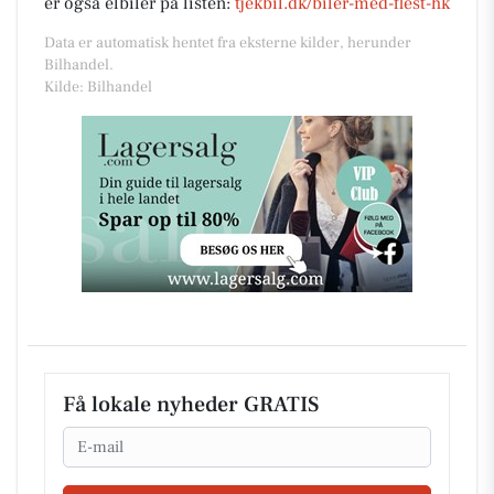
er også elbiler på listen:
tjekbil.dk/biler-med-flest-hk
Data er automatisk hentet fra eksterne kilder, herunder
Bilhandel.
Kilde: Bilhandel
Få lokale nyheder GRATIS
Email