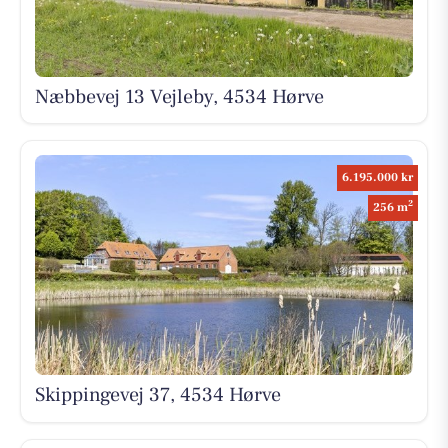
Næbbevej 13 Vejleby, 4534 Hørve
6.195.000 kr
2
256 m
Skippingevej 37, 4534 Hørve