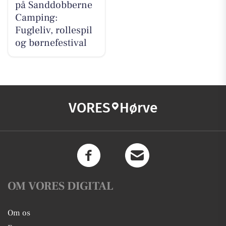
på Sanddobberne
Camping:
Fugleliv, rollespil
og børnefestival
VORES
Hørve
OM VORES DIGITAL
Om os