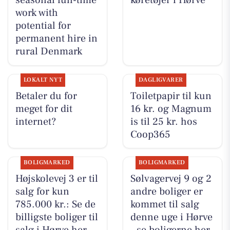
seasonal full-time
køretøjer i Hørve
work with
potential for
permanent hire in
rural Denmark
LOKALT NYT
DAGLIGVARER
Betaler du for
Toiletpapir til kun
meget for dit
16 kr. og Magnum
internet?
is til 25 kr. hos
Coop365
BOLIGMARKED
BOLIGMARKED
Højskolevej 3 er til
Sølvagervej 9 og 2
salg for kun
andre boliger er
785.000 kr.: Se de
kommet til salg
billigste boliger til
denne uge i Hørve
salg i Hørve her
- se boligerne her.