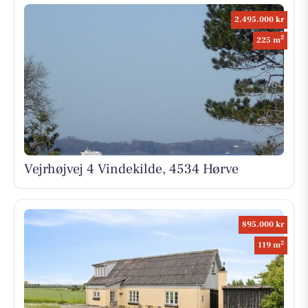
2.495.000 kr
2
225 m
Vejrhøjvej 4 Vindekilde, 4534 Hørve
895.000 kr
2
119 m