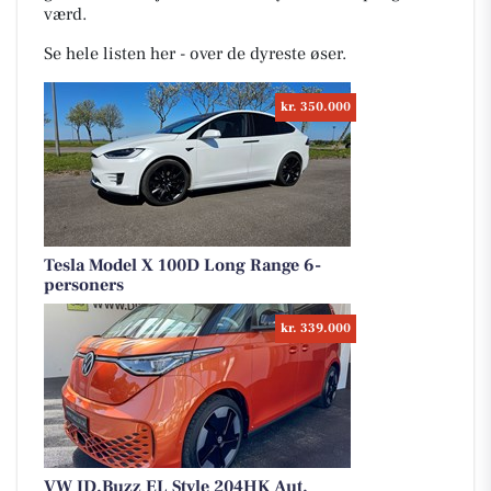
værd.
Se hele listen her - over de dyreste øser.
kr. 350.000
Tesla Model X 100D Long Range 6-
personers
kr. 339.000
VW ID.Buzz EL Style 204HK Aut.