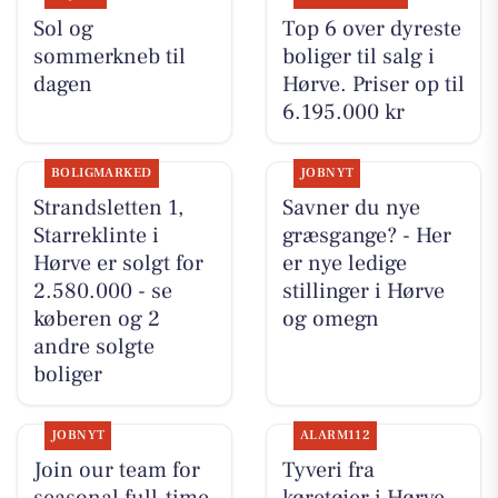
Sol og
Top 6 over dyreste
sommerkneb til
boliger til salg i
dagen
Hørve. Priser op til
6.195.000 kr
BOLIGMARKED
JOBNYT
Strandsletten 1,
Savner du nye
Starreklinte i
græsgange? - Her
Hørve er solgt for
er nye ledige
2.580.000 - se
stillinger i Hørve
køberen og 2
og omegn
andre solgte
boliger
JOBNYT
ALARM112
Join our team for
Tyveri fra