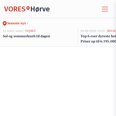
VORES
Hørve
Seneste nyt ›
12 timer siden |
VEJRET
05-08-2026 13:01 |
BOLI
Sol og sommerkneb til dagen
Top 6 over dyreste boli
Priser op til 6.195.00