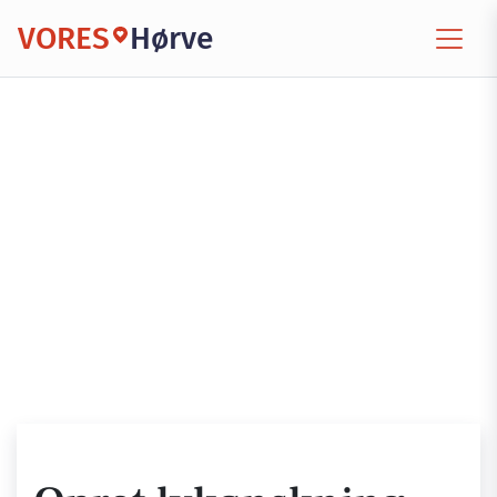
VORES
Hørve