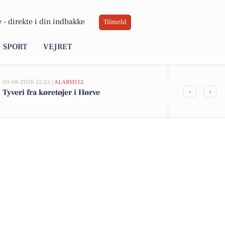
 -
direkte i din indbakke
Tilmeld
SPORT
VEJRET
03-08-2026 12:25 |
ALARM112
03-08-2026 06:0
‹
›
Tyveri fra køretøjer i Hørve
Betaler du fo