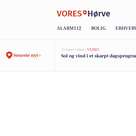
VORES
Hørve
ALARM112
BOLIG
ERHVER
13 timer siden |
VEJRET
Seneste nyt ›
Sol og vind i et skarpt dagsprogr