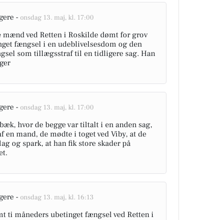
gere -
onsdag 13. maj, kl. 17:00
e mænd ved Retten i Roskilde dømt for grov
inget fængsel i en udeblivelsesdom og den
sel som tillægsstraf til en tidligere sag. Han
ager
gere -
onsdag 13. maj, kl. 17:00
lbæk, hvor de begge var tiltalt i en anden sag,
 en mand, de mødte i toget ved Viby, at de
g og spark, at han fik store skader på
et.
gere -
onsdag 13. maj, kl. 16:13
t ti måneders ubetinget fængsel ved Retten i