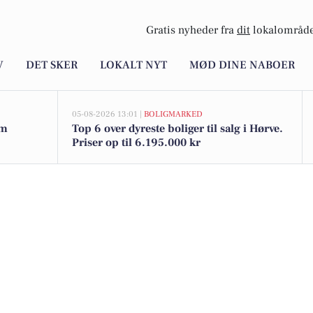
Gratis nyheder fra
dit
lokalområde
V
DET SKER
LOKALT NYT
MØD DINE NABOER
05-08-2026 13:01 |
BOLIGMARKED
am
Top 6 over dyreste boliger til salg i Hørve.
Priser op til 6.195.000 kr