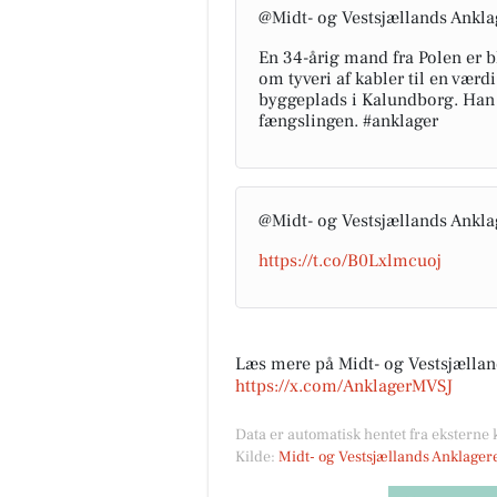
@Midt- og Vestsjællands Ankla
En 34-årig mand fra Polen er b
om tyveri af kabler til en værdi
byggeplads i Kalundborg. Han 
fængslingen. #anklager
@Midt- og Vestsjællands Ankla
https://t.co/B0Lxlmcuoj
Læs mere på Midt- og Vestsjælland
https://x.com/AnklagerMVSJ
Data er automatisk hentet fra eksterne
Kilde:
Midt- og Vestsjællands Anklager