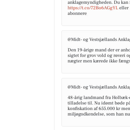
anklagemyndigheden. Du kan f
https://t.co/72Bo6AGgYL
eller
abonnere
@Midt- og Vestsjællands Ankla
Den 19-årige mand der er anhol
sigtet for grov vold og røveri 
nægter men kærede ikke fæng
@Midt- og Vestsjællands Ankla
48-årig landmand fra Holbæk-
tilladelse til. Nu idømt bøde 
konfiskation af 655.000 kr men
miljøgodkendelse, som han nu ha