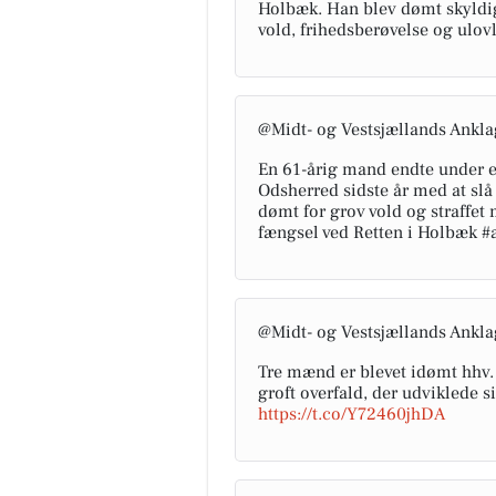
Holbæk. Han blev dømt skyldig
vold, frihedsberøvelse og ulovl
@Midt- og Vestsjællands Ankla
En 61-årig mand endte under e
Odsherred sidste år med at sl
dømt for grov vold og straffe
fængsel ved Retten i Holbæk #
@Midt- og Vestsjællands Ankla
Tre mænd er blevet idømt hhv. 
groft overfald, der udviklede 
https://t.co/Y72460jhDA