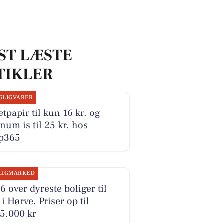
ST LÆSTE
TIKLER
GLIGVARER
etpapir til kun 16 kr. og
um is til 25 kr. hos
p365
LIGMARKED
6 over dyreste boliger til
 i Hørve. Priser op til
5.000 kr