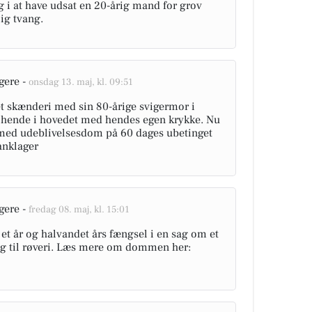
 i at have udsat en 20-årig mand for grov
ig tvang.
gere -
onsdag 13. maj, kl. 09:51
t skænderi med sin 80-årige svigermor i
å hende i hovedet med hendes egen krykke. Nu
t med udeblivelsesdom på 60 dages ubetinget
anklager
gere -
fredag 08. maj, kl. 15:01
et år og halvandet års fængsel i en sag om et
sig til røveri. Læs mere om dommen her: