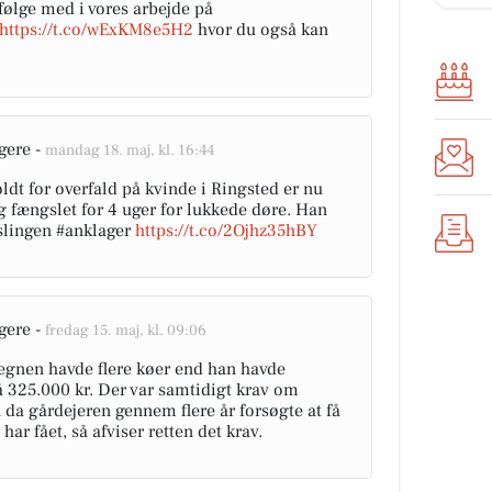
ølge med i vores arbejde på
https://t.co/wExKM8e5H2
hvor du også kan
gere -
mandag 18. maj, kl. 16:44
dt for overfald på kvinde i Ringsted er nu
og fængslet for 4 uger for lukkede døre. Han
slingen #anklager
https://t.co/2Ojhz35hBY
gere -
fredag 15. maj, kl. 09:06
egnen havde flere køer end han havde
på 325.000 kr. Der var samtidigt krav om
 da gårdejeren gennem flere år forsøgte at få
r fået, så afviser retten det krav.