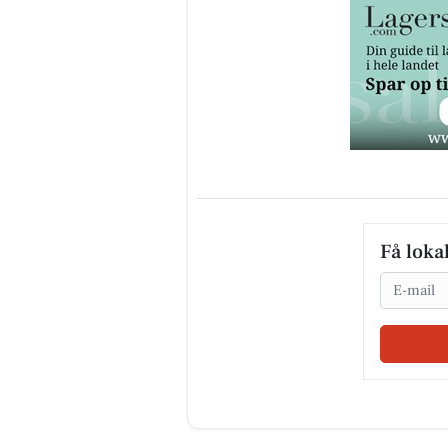
Få loka
Email