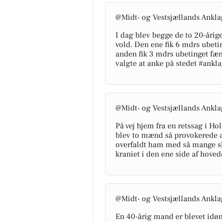
@Midt- og Vestsjællands Ankla
I dag blev begge de to 20-årig
vold. Den ene fik 6 mdrs ubet
anden fik 3 mdrs ubetinget fæng
valgte at anke på stedet #ankl
@Midt- og Vestsjællands Ankla
På vej hjem fra en retssag i Ho
blev to mænd så provokerede af
overfaldt ham med så mange sla
kraniet i den ene side af hoved
@Midt- og Vestsjællands Ankla
En 40-årig mand er blevet idøm