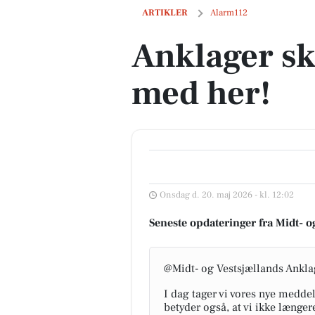
Anklager skifter kanal: Følg med her!
ARTIKLER
Alarm112
Anklager ski
med her!
Onsdag d. 20. maj 2026 - kl. 12:02
Seneste opdateringer fra Midt- o
@Midt- og Vestsjællands Ankla
I dag tager vi vores nye medde
betyder også, at vi ikke længer