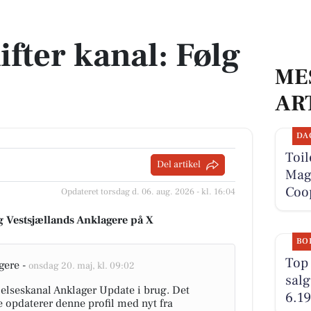
fter kanal: Følg
ME
AR
DA
Toil
Del artikel
Magn
Coo
Opdateret torsdag d. 06. aug. 2026 - kl. 16:04
g Vestsjællands Anklagere på X
BO
Top 
gere -
onsdag 20. maj, kl. 09:02
salg
lelseskanal Anklager Update i brug. Det
6.19
e opdaterer denne profil med nyt fra