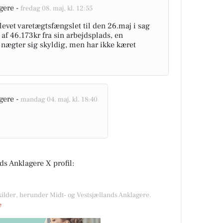
gere -
fredag 08. maj, kl. 12:55
levet varetægtsfængslet til den 26.maj i sag
 af 46.173kr fra sin arbejdsplads, en
nægter sig skyldig, men har ikke kæret
gere -
mandag 04. maj, kl. 18:40
s Anklagere X profil:
 kilder, herunder Midt- og Vestsjællands Anklagere.
e