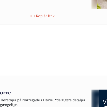
Kopiér link
Hørve
ra køretøjer på Nørregade i Hørve. Yderligere detaljer
lgængelige.