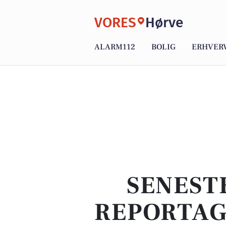
VORES
Hørve
ALARM112
BOLIG
ERHVER
SENEST
REPORTAG