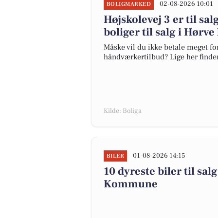
02-08-2026 10:01
BOLIGMARKED
Højskolevej 3 er til sal
boliger til salg i Hørve
Måske vil du ikke betale meget for
håndværkertilbud? Lige her finder 
Kilde: Boliga
01-08-2026 14:15
BILER
10 dyreste biler til sa
Kommune