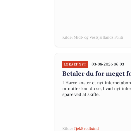
Kilde: Midt- og Vestsjællands Politi
03-08-2026 06:03
LOKALT NYT
Betaler du for meget fo
I Hørve koster et nyt internetab
minutter kan du se, hvad nyt inter
spare ved at skifte.
Kilde:
TjekBredbånd