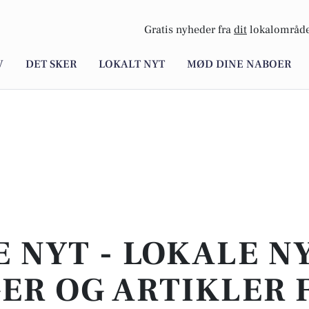
Gratis nyheder fra
dit
lokalområde
V
DET SKER
LOKALT NYT
MØD DINE NABOER
E NYT - LOKALE N
ER OG ARTIKLER 