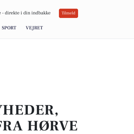
 -
direkte i din indbakke
Tilmeld
SPORT
VEJRET
YHEDER,
FRA HØRVE