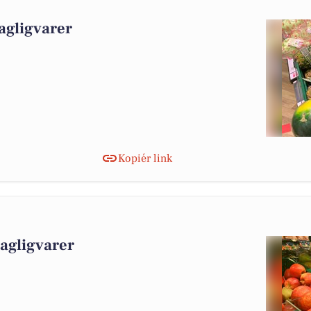
agligvarer
Kopiér link
dagligvarer