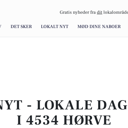
Gratis nyheder fra
dit
lokalområde
V
DET SKER
LOKALT NYT
MØD DINE NABOER
NYT - LOKALE DA
I 4534 HØRVE