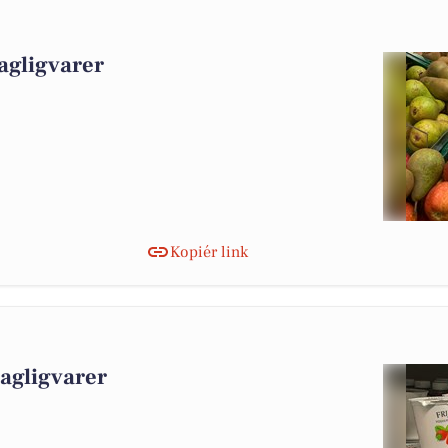
agligvarer
Kopiér link
dagligvarer