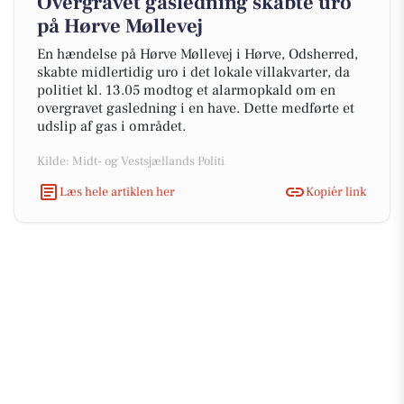
Overgravet gasledning skabte uro
på Hørve Møllevej
En hændelse på Hørve Møllevej i Hørve, Odsherred,
skabte midlertidig uro i det lokale villakvarter, da
politiet kl. 13.05 modtog et alarmopkald om en
overgravet gasledning i en have. Dette medførte et
udslip af gas i området.
Kilde: Midt- og Vestsjællands Politi
Læs hele artiklen her
Kopiér link