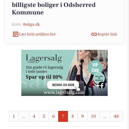
billigste boliger i Odsherred
Kommune
Kilde:
Boliga.dk
Læs hele artiklen her
Kopiér link
1
...
4
5
6
7
8
9
10
...
48