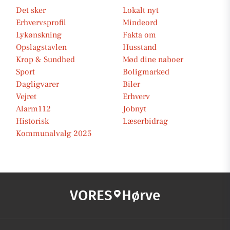
Det sker
Lokalt nyt
Erhvervsprofil
Mindeord
Lykønskning
Fakta om
Opslagstavlen
Husstand
Krop & Sundhed
Mød dine naboer
Sport
Boligmarked
Dagligvarer
Biler
Vejret
Erhverv
Alarm112
Jobnyt
Historisk
Læserbidrag
Kommunalvalg 2025
VORES
Hørve