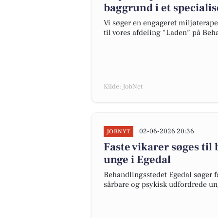
baggrund i et speciali
Vi søger en engageret miljøtera
til vores afdeling “Laden” på Beh
Kilde: JobNet
02-06-2026 20:36
JOBNYT
Faste vikarer søges til
unge i Egedal
Behandlingsstedet Egedal søger fas
sårbare og psykisk udfordrede un