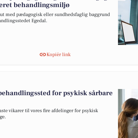
seret behandlingsmiljø
peut med pædagogisk eller sundhedsfaglig baggrund
andlingsstedet Egedal.
Kopiér link
 behandlingssted for psykisk sårbare
te vikarer til vores fire afdelinger for psykisk
ge.