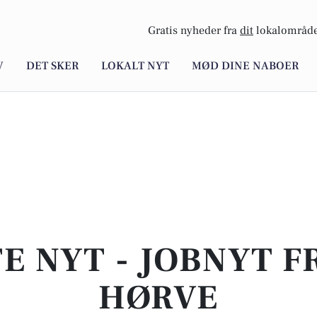
Gratis nyheder fra
dit
lokalområde
V
DET SKER
LOKALT NYT
MØD DINE NABOER
E NYT - JOBNYT F
HØRVE