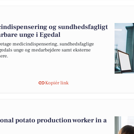
cindispensering og sundhedsfagligt
rbare unge i Egedal
varetage medicindispensering, sundhedsfaglige
edals unge og medarbejdere samt eksterne
ere.
Kopiér link
sonal potato production worker in a