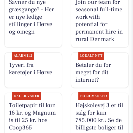
Savner du nye
Join our team for
græsgange? - Her
seasonal full-time
er nye ledige
work with
stillinger i Hørve
potential for
og omegn
permanent hire in
rural Denmark
ALARM112
LOKALT NYT
Tyveri fra
Betaler du for
køretøjer i Hørve
meget for dit
internet?
DAGLIGVARER
BOLIGMARKED
Toiletpapir til kun
Højskolevej 3 er til
16 kr. og Magnum
salg for kun
is til 25 kr. hos
785.000 kr.: Se de
Coop365
billigste boliger til