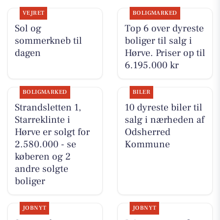
VEJRET
BOLIGMARKED
Sol og
Top 6 over dyreste
sommerkneb til
boliger til salg i
dagen
Hørve. Priser op til
6.195.000 kr
BOLIGMARKED
BILER
Strandsletten 1,
10 dyreste biler til
Starreklinte i
salg i nærheden af
Hørve er solgt for
Odsherred
2.580.000 - se
Kommune
køberen og 2
andre solgte
boliger
JOBNYT
JOBNYT