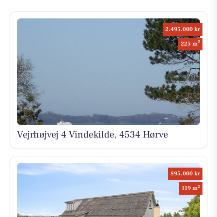
2.495.000 kr
2
225 m
Vejrhøjvej 4 Vindekilde, 4534 Hørve
895.000 kr
2
119 m