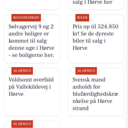
salg i Hørve her
BOLIGMARKED
BILER
Sølvagervej 9 og 2
Pris op til 524.850
andre boliger er
kr! Se de dyreste
kommet til salg
biler til salg i
denne uge i Hørve
Hørve
- se boligerne her.
ALARM112
ALARM112
Voldsomt overfald
Svensk mand
på Vallekildevej i
anholdt for
Hørve
blufærdighedskræ
nkelse på Hørve
strand
ALARM112