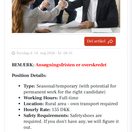
Del artikel
Torsdag d. 14. maj 2026 - kl. 08:31
BEMÆRK:
Ansøgningsfristen er overskredet
Position Details:
Type:
Seasonal/temporary (with potential for
permanent work for the right candidate)
Working Hours:
Full-time
Location:
Rural area – own transport required
Hourly Rate:
155 DKK
Safety Requirements:
Safetyshoes are
required. If you don't have any, we will figure it
out.