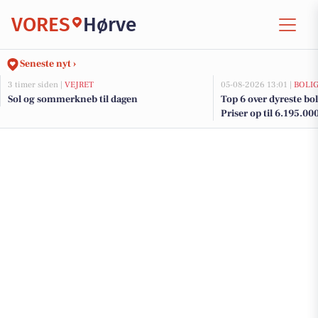
VORES
Hørve
Seneste nyt ›
3 timer siden |
VEJRET
05-08-2026 13:01 |
BOLI
Sol og sommerkneb til dagen
Top 6 over dyreste boli
Priser op til 6.195.00