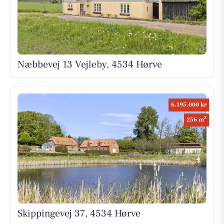
Næbbevej 13 Vejleby, 4534 Hørve
6.195.000 kr
2
256 m
Skippingevej 37, 4534 Hørve