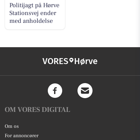
Politijagt på Hørve
Stationsvej ender
med anholdelse
VORES
Hørve
OM VORES DIGITAL
Om os
For annoncører