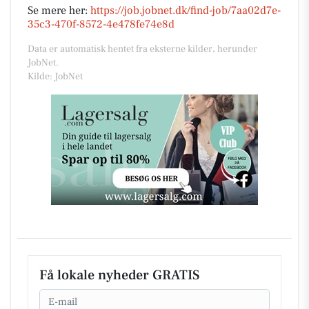
Se mere her:
https://job.jobnet.dk/find-job/7aa02d7e-
35c3-470f-8572-4e478fe74e8d
Data er automatisk hentet fra eksterne kilder, herunder
JobNet.
Kilde: JobNet
Få lokale nyheder GRATIS
Email