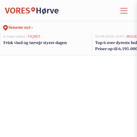
VORES
Hørve
Seneste nyt ›
6 timer siden |
VEJRET
05-08-2026 13:01 |
BOLI
Frisk vind og tørvejr styrer dagen
Top 6 over dyreste boli
Priser op til 6.195.00