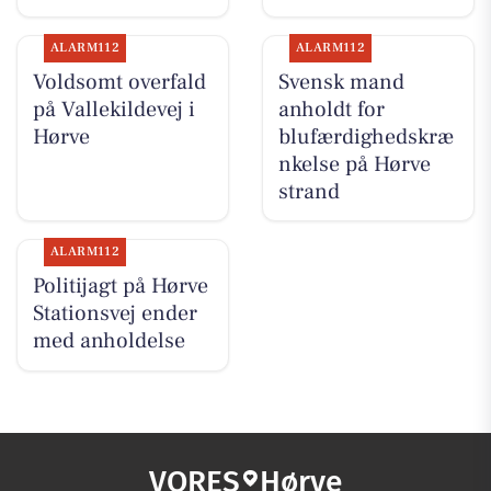
ALARM112
ALARM112
Voldsomt overfald
Svensk mand
på Vallekildevej i
anholdt for
Hørve
blufærdighedskræ
nkelse på Hørve
strand
ALARM112
Politijagt på Hørve
Stationsvej ender
med anholdelse
VORES
Hørve