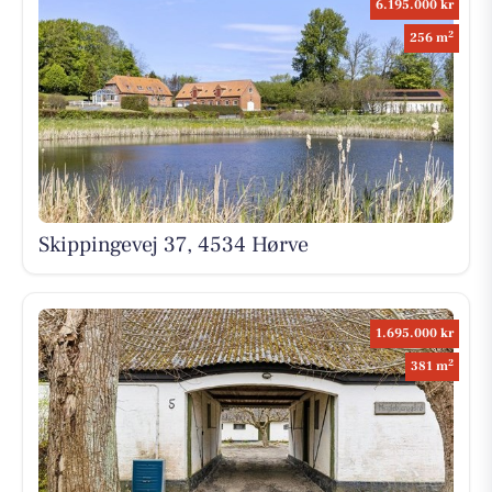
6.195.000 kr
2
256 m
Skippingevej 37, 4534 Hørve
1.695.000 kr
2
381 m