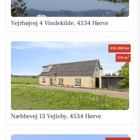
Vejrhøjvej 4 Vindekilde, 4534 Hørve
895.000 kr
2
119 m
Næbbevej 13 Vejleby, 4534 Hørve