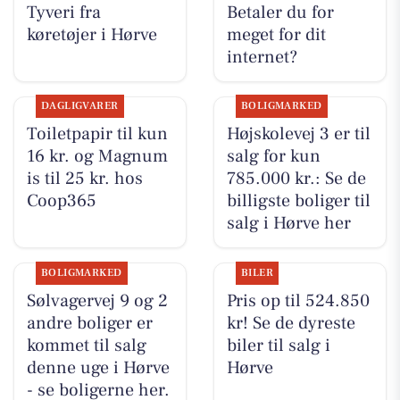
Tyveri fra
Betaler du for
køretøjer i Hørve
meget for dit
internet?
DAGLIGVARER
BOLIGMARKED
Toiletpapir til kun
Højskolevej 3 er til
16 kr. og Magnum
salg for kun
is til 25 kr. hos
785.000 kr.: Se de
Coop365
billigste boliger til
salg i Hørve her
BOLIGMARKED
BILER
Sølvagervej 9 og 2
Pris op til 524.850
andre boliger er
kr! Se de dyreste
kommet til salg
biler til salg i
denne uge i Hørve
Hørve
- se boligerne her.