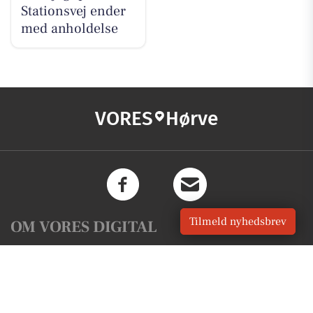
Stationsvej ender
med anholdelse
VORES
Hørve
Tilmeld nyhedsbrev
OM VORES DIGITAL
Om os
For annoncører
Vilkår og Privatlivspolitik