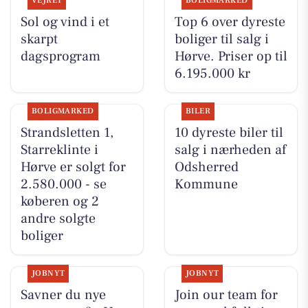
VEJRET
BOLIGMARKED
Sol og vind i et
Top 6 over dyreste
skarpt
boliger til salg i
dagsprogram
Hørve. Priser op til
6.195.000 kr
BOLIGMARKED
BILER
Strandsletten 1,
10 dyreste biler til
Starreklinte i
salg i nærheden af
Hørve er solgt for
Odsherred
2.580.000 - se
Kommune
køberen og 2
andre solgte
boliger
JOBNYT
JOBNYT
Savner du nye
Join our team for