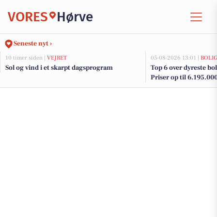
VORES
Hørve
Seneste nyt ›
10 timer siden |
VEJRET
05-08-2026 13:01 |
BOLI
Sol og vind i et skarpt dagsprogram
Top 6 over dyreste boli
Priser op til 6.195.00