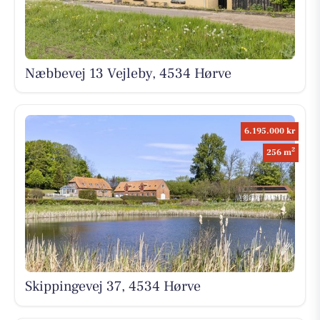
Næbbevej 13 Vejleby, 4534 Hørve
6.195.000 kr
2
256 m
Skippingevej 37, 4534 Hørve