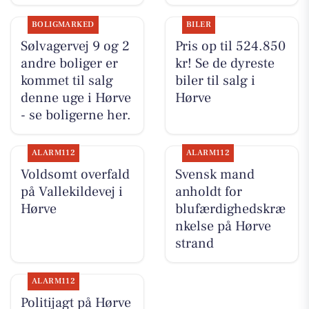
BOLIGMARKED
BILER
Sølvagervej 9 og 2
Pris op til 524.850
andre boliger er
kr! Se de dyreste
kommet til salg
biler til salg i
denne uge i Hørve
Hørve
- se boligerne her.
ALARM112
ALARM112
Voldsomt overfald
Svensk mand
på Vallekildevej i
anholdt for
Hørve
blufærdighedskræ
nkelse på Hørve
strand
ALARM112
Politijagt på Hørve