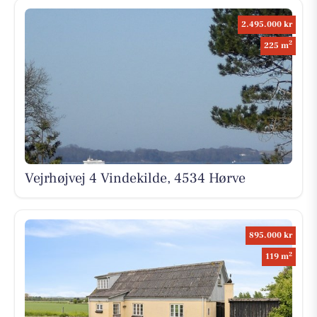
2.495.000 kr
2
225 m
Vejrhøjvej 4 Vindekilde, 4534 Hørve
895.000 kr
2
119 m