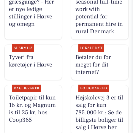
græsgange? - Her
seasonal full-time
er nye ledige
work with
stillinger i Hørve
potential for
og omegn
permanent hire in
rural Denmark
ALARM112
LOKALT NYT
Tyveri fra
Betaler du for
køretøjer i Hørve
meget for dit
internet?
DAGLIGVARER
BOLIGMARKED
Toiletpapir til kun
Højskolevej 3 er til
16 kr. og Magnum
salg for kun
is til 25 kr. hos
785.000 kr.: Se de
Coop365
billigste boliger til
salg i Hørve her