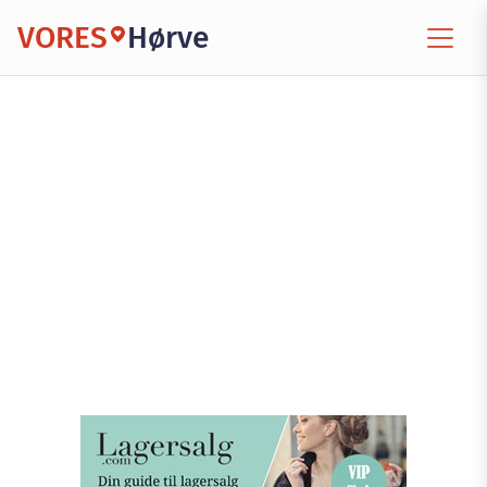
VORES
Hørve